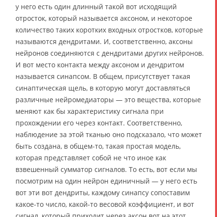
у него есть один длинный такой вот исходящий
отросток, который называется аксоном, и некоторое
количество таких коротких входных отростков, которые
называются дендритами. И, соответственно, аксоны
нейронов соединяются с дендритами других нейронов.
И вот место контакта между аксоном и дендритом
называется синапсом. В общем, присутствует такая
синаптическая щель, в которую могут доставляться
различные нейромедиаторы — это вещества, которые
меняют как бы характеристику сигнала при
прохождении его через контакт. Соответственно,
наблюдение за этой тканью оно подсказало, что может
быть создана, в общем-то, такая простая модель,
которая представляет собой не что иное как
взвешенный сумматор сигналов. То есть, вот если мы
посмотрим на один нейрон единичный — у него есть
вот эти вот дендриты, каждому синапсу сопоставим
какое-то число, какой-то весовой коэффициент, и вот
сигнал, который приходит через аксон вот на этот