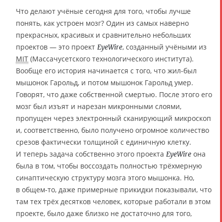
Что делают учёные сегодня для того, чтобы лучше
понять, как устроен мозг? Один из самых наверно
прекрасных, красивых и сравнительно небольших
проектов — это проект
, созданный учёными из
EyeWire
MIT
(Массачусетского технологического института).
Вообще его история начинается с того, что жил-был
мышонок Гарольд, и потом мышонок Гарольд умер.
Говорят, что даже собственной смертью. После этого его
мозг был изъят и нарезан микронными слоями,
пропущен через электронный сканирующий микроскоп
и, соответственно, было получено огромное количество
срезов фактически толщиной с единичную клетку.
И теперь задача собственно этого проекта
она
EyeWire
была в том, чтобы воссоздать полностью трёхмерную
синаптическую структуру мозга этого мышонка. Но,
в общем-то, даже примерные прикидки показывали, что
там тех трёх десятков человек, которые работали в этом
проекте, было даже близко не достаточно для того,