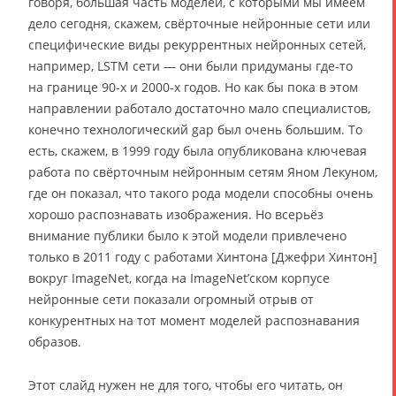
говоря, большая часть моделей, с которыми мы имеем
дело сегодня, скажем, свёрточные нейронные сети или
специфические виды рекуррентных нейронных сетей,
например, LSTM сети — они были придуманы где-то
на границе 90-х и 2000-х годов. Но как бы пока в этом
направлении работало достаточно мало специалистов,
конечно технологический gap был очень большим. То
есть, скажем, в 1999 году была опубликована ключевая
работа по свёрточным нейронным сетям Яном Лекуном,
где он показал, что такого рода модели способны очень
хорошо распознавать изображения. Но всерьёз
внимание публики было к этой модели привлечено
только в 2011 году с работами Хинтона [Джефри Хинтон]
вокруг ImageNet, когда на ImageNet’ском корпусе
нейронные сети показали огромный отрыв от
конкурентных на тот момент моделей распознавания
образов.
Этот слайд нужен не для того, чтобы его читать, он