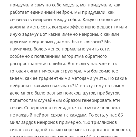
придумали саму по себе модель, мы придумали, как
работает единичный нейрон, мы придумали, как
связывать нейроны между собой. Какую топологию
должна иметь сеть, которая эффективно решает ту или
иную задачу? Вот какие именно нейроны, с какими
другими нейронами должны быть связаны? Мы
научились более-менее нормально учить сети,
особенно с появлением алгоритма обратного
распространения ошибки. Вот если у нас уже есть
готовая синаптическая структура, мы более-менее
знаем, как её градиентными методами учить. Но какие
нейроны с какими связывать? И на эту тему на самом
деле много было разных поисков, шуток, прибауток,
попыток там случайным образом генерировать эти
связи. Совершенно очевидно, что в мозге человека
не каждый нейрон связан с каждым. То есть, у нас 86
миллиардов нейронов примерно, 150 триллионов
синапсов в одной только коре мозга взрослого человека,
но это совсем гораздо меньше, чем 86 миллиардов