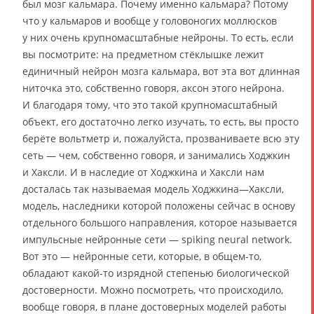
был мозг кальмара. Почему именно кальмара? Потому
что у кальмаров и вообще у головоногих моллюсков
у них очень крупномасштабные нейроны. То есть, если
вы посмотрите: на предметном стёклышке лежит
единичный нейрон мозга кальмара, вот эта вот длинная
ниточка это, собственно говоря, аксон этого нейрона.
И благодаря тому, что это такой крупномасштабный
объект, его достаточно легко изучать, то есть, вы просто
берёте вольтметр и, пожалуйста, прозваниваете всю эту
сеть — чем, собственно говоря, и занимались Ходжкин
и Хаксли. И в наследие от Ходжкина и Хаксли нам
досталась так называемая модель Ходжкина—Хаксли,
модель, наследники которой положены сейчас в основу
отдельного большого направления, которое называется
импульсные нейронные сети — spiking neural network.
Вот это — нейронные сети, которые, в общем-то,
обладают какой-то изрядной степенью биологической
достоверности. Можно посмотреть, что происходило,
вообще говоря, в плане достоверных моделей работы