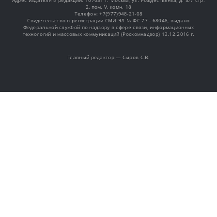
Адрес издателя и редакции: 107031 г. Москва, ул. Рождественка, д. 5/7 стр.
2, пом. V, комн. 18
Телефон: +7(977)948-21-08
Свидетельство о регистрации СМИ ЭЛ № ФС 77 - 68048, выдано
Федеральной службой по надзору в сфере связи, информационных
технологий и массовых коммуникаций (Роскомнадзор) 13.12.2016 г.
Главный редактор — Сыров С.В.