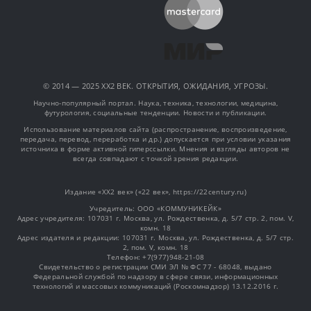
© 2014 — 2025 XX2 ВЕК. ОТКРЫТИЯ, ОЖИДАНИЯ, УГРОЗЫ.
Научно-популярный портал. Наука, техника, технологии, медицина,
футурология, социальные тенденции. Новости и публикации.
Использование материалов сайта (распространение, воспроизведение,
передача, перевод, переработка и др.) допускается при условии указания
источника в форме активной гиперссылки. Мнения и взгляды авторов не
всегда совпадают с точкой зрения редакции.
Издание «XX2 век» («22 век», https://22century.ru)
Учредитель: OOO «КОММУНИКЕЙК»
Адрес учредителя: 107031 г. Москва, ул. Рождественка, д. 5/7 стр. 2, пом. V,
комн. 18
Адрес издателя и редакции: 107031 г. Москва, ул. Рождественка, д. 5/7 стр.
2, пом. V, комн. 18
Телефон: +7(977)948-21-08
Свидетельство о регистрации СМИ ЭЛ № ФС 77 - 68048, выдано
Федеральной службой по надзору в сфере связи, информационных
технологий и массовых коммуникаций (Роскомнадзор) 13.12.2016 г.