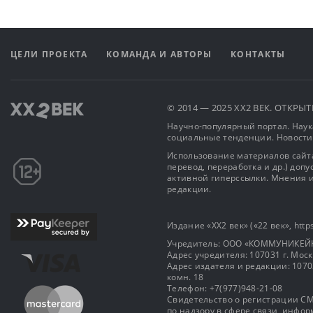
ЦЕЛИ ПРОЕКТА
КОМАНДА И АВТОРЫ
КОНТАКТЫ
© 2014 — 2025 XX2 ВЕК. ОТКР
Научно-популярный портал. Наука
социальные тенденции. Новости
Использование материалов сайта
перевод, переработка и др.) доп
активной гиперссылки. Мнения и
редакции.
Издание «XX2 век» («22 век», https
Учредитель: OOO «КОММУНИКЕЙ
Адрес учредителя: 107031 г. Москва
Адрес издателя и редакции: 107031 
комн. 18
Телефон: +7(977)948-21-08
Свидетельство о регистрации СМ
по надзору в сфере связи, инф