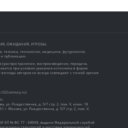
ЫТИЯ, ОЖИДАНИЯ, УГРОЗЫ.
, техника, технологии, медицина, футурология,
 и публикации.
 (распространение, воспроизведение, передача,
ускается при условии указания источника в форме
 взгляды авторов не всегда совпадают с точкой зрения
://22century.ru)
К»
, ул. Рождественка, д. 5/7 стр. 2, пом. V, комн. 18
г. Москва, ул. Рождественка, д. 5/7 стр. 2, пом. V,
И ЭЛ № ФС 77 - 68048, выдано Федеральной службой
ормационных технологий и массовых коммуникаций