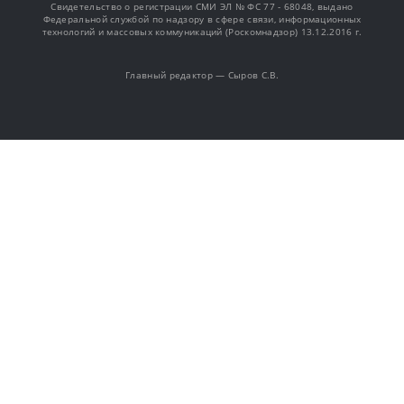
Свидетельство о регистрации СМИ ЭЛ № ФС 77 - 68048, выдано
Федеральной службой по надзору в сфере связи, информационных
технологий и массовых коммуникаций (Роскомнадзор) 13.12.2016 г.
Главный редактор — Сыров С.В.