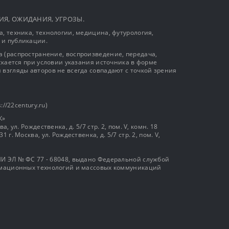
ЫТИЯ, ОЖИДАНИЯ, УГРОЗЫ.
, техника, технологии, медицина, футурология,
 и публикации.
 (распространение, воспроизведение, передача,
ускается при условии указания источника в форме
 взгляды авторов не всегда совпадают с точкой зрения
://22century.ru)
К»
, ул. Рождественка, д. 5/7 стр. 2, пом. V, комн. 18
г. Москва, ул. Рождественка, д. 5/7 стр. 2, пом. V,
И ЭЛ № ФС 77 - 68048, выдано Федеральной службой
ормационных технологий и массовых коммуникаций