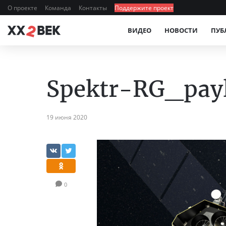
О проекте
Команда
Контакты
Поддержите проект
ВИДЕО
НОВОСТИ
ПУБ
Spektr-RG_pay
19 июня 2020
0