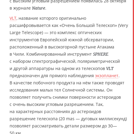
с высоким угловым разрешением появилась 28 октября
в журнале
.
Nature
VLT
, название которого оригинально
расшифровывается как «Очень Большой Телескоп» (Very
Large Telescope) — это комплекс оптических
инструментов Европейской южной обсерватории,
расположенный в высокогорной пустыне Атакама
в Чили. Комбинированный инструмент
SPHERE
с набором спектрографической, поляриметрической
и другой аппаратуры на одном из телескопов
VLT
предназначен для прямого наблюдения
экзопланет
.
В качестве побочного продукта на нём также проводят
исследования малых тел Солнечной системы. Он
позволяет получить снимки поверхности астероидов
с очень высоким угловым разрешением. Так,
на характерных расстояниях до астероидов
разрешение телескопа (20 mas — дуговых миллисекунд)
позволяет рассматривать детали размером до 30—
50 км.