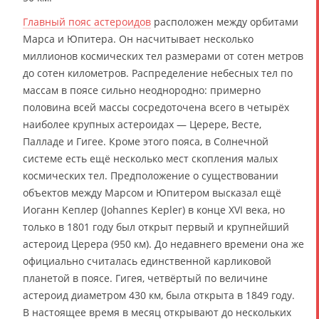
Главный пояс астероидов
расположен между орбитами
Марса и Юпитера. Он насчитывает несколько
миллионов космических тел размерами от сотен метров
до сотен километров. Распределение небесных тел по
массам в поясе сильно неоднородно: примерно
половина всей массы сосредоточена всего в четырёх
наиболее крупных астероидах — Церере, Весте,
Палладе и Гигее. Кроме этого пояса, в Солнечной
системе есть ещё несколько мест скопления малых
космических тел. Предположение о существовании
объектов между Марсом и Юпитером высказал ещё
Иоганн Кеплер (Johannes Kepler) в конце XVI века, но
только в 1801 году был открыт первый и крупнейший
астероид Церера (950 км). До недавнего времени она же
официально считалась единственной карликовой
планетой в поясе. Гигея, четвёртый по величине
астероид диаметром 430 км, была открыта в 1849 году.
В настоящее время в месяц открывают до нескольких