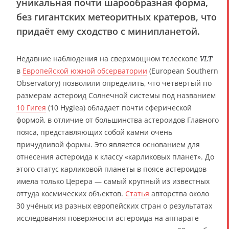
уникальная почти шарообразная форма,
без гигантских метеоритных кратеров, что
придаёт ему сходство с минипланетой.
Недавние наблюдения на сверхмощном телескопе
VLT
в
Европейской южной обсерватории
(European Southern
Observatory) позволили определить, что четвёртый по
размерам астероид Солнечной системы под названием
10 Гигея
(10 Hygiea) обладает почти сферической
формой, в отличие от большинства астероидов Главного
пояса, представляющих собой камни очень
причудливой формы. Это является основанием для
отнесения астероида к классу «карликовых планет». До
этого статус карликовой планеты в поясе астероидов
имела только Церера — самый крупный из известных
оттуда космических объектов.
Статья
авторства около
30 учёных из разных европейских стран о результатах
исследования поверхности астероида на аппарате