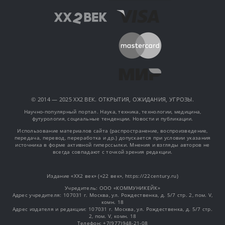
© 2014 — 2025 XX2 ВЕК. ОТКРЫТИЯ, ОЖИДАНИЯ, УГРОЗЫ.
Научно-популярный портал. Наука, техника, технологии, медицина,
футурология, социальные тенденции. Новости и публикации.
Использование материалов сайта (распространение, воспроизведение,
передача, перевод, переработка и др.) допускается при условии указания
источника в форме активной гиперссылки. Мнения и взгляды авторов не
всегда совпадают с точкой зрения редакции.
Издание «XX2 век» («22 век», https://22century.ru)
Учредитель: OOO «КОММУНИКЕЙК»
Адрес учредителя: 107031 г. Москва, ул. Рождественка, д. 5/7 стр. 2, пом. V,
комн. 18
Адрес издателя и редакции: 107031 г. Москва, ул. Рождественка, д. 5/7 стр.
2, пом. V, комн. 18
Телефон: +7(977)948-21-08