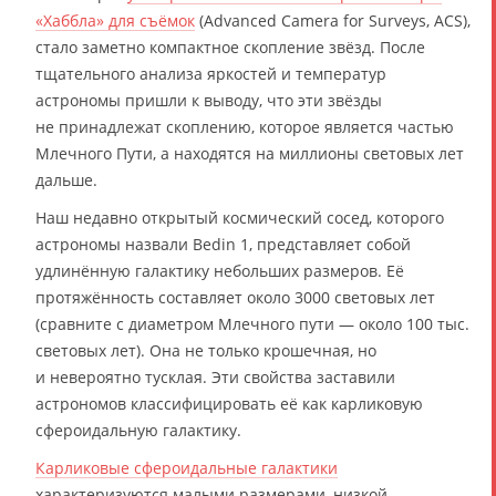
«Хаббла» для съёмок
(Advanced Camera for Surveys, ACS),
стало заметно компактное скопление звёзд. После
тщательного анализа яркостей и температур
астрономы пришли к выводу, что эти звёзды
не принадлежат скоплению, которое является частью
Млечного Пути, а находятся на миллионы световых лет
дальше.
Наш недавно открытый космический сосед, которого
астрономы назвали Bedin 1, представляет собой
удлинённую галактику небольших размеров. Её
протяжённость составляет около 3000 световых лет
(сравните с диаметром Млечного пути — около 100 тыс.
световых лет). Она не только крошечная, но
и невероятно тусклая. Эти свойства заставили
астрономов классифицировать её как карликовую
сфероидальную галактику.
Карликовые сфероидальные галактики
характеризуются малыми размерами, низкой