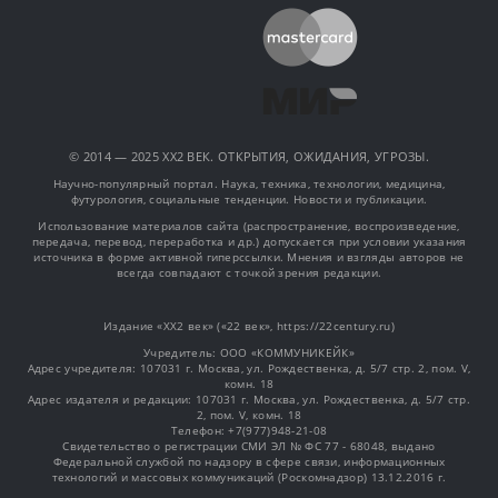
© 2014 — 2025 XX2 ВЕК. ОТКРЫТИЯ, ОЖИДАНИЯ, УГРОЗЫ.
Научно-популярный портал. Наука, техника, технологии, медицина,
футурология, социальные тенденции. Новости и публикации.
Использование материалов сайта (распространение, воспроизведение,
передача, перевод, переработка и др.) допускается при условии указания
источника в форме активной гиперссылки. Мнения и взгляды авторов не
всегда совпадают с точкой зрения редакции.
Издание «XX2 век» («22 век», https://22century.ru)
Учредитель: OOO «КОММУНИКЕЙК»
Адрес учредителя: 107031 г. Москва, ул. Рождественка, д. 5/7 стр. 2, пом. V,
комн. 18
Адрес издателя и редакции: 107031 г. Москва, ул. Рождественка, д. 5/7 стр.
2, пом. V, комн. 18
Телефон: +7(977)948-21-08
Свидетельство о регистрации СМИ ЭЛ № ФС 77 - 68048, выдано
Федеральной службой по надзору в сфере связи, информационных
технологий и массовых коммуникаций (Роскомнадзор) 13.12.2016 г.