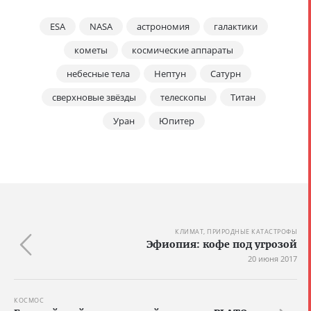
ESA
NASA
астрономия
галактики
кометы
космические аппараты
небесные тела
Нептун
Сатурн
сверхновые звёзды
телескопы
Титан
Уран
Юпитер
КЛИМАТ, ПРИРОДНЫЕ КАТАСТРОФЫ
Эфиопия: кофе под угрозой
20 июня 2017
КОСМОС