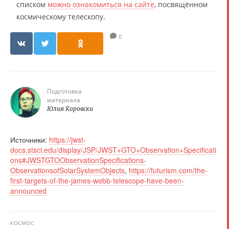
списком
можно ознакомиться на сайте
, посвящённом
космическому телескопу.
0
Подготовка
материала
Юлия Коровски
Источники:
https://jwst-
docs.stsci.edu/display/JSP/JWST+GTO+Observation+Specificati
ons#JWSTGTOObservationSpecifications-
ObservationsofSolarSystemObjects
,
https://futurism.com/the-
first-targets-of-the-james-webb-telescope-have-been-
announced
КОСМОС