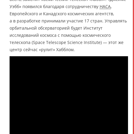
Уэбб» появился благодаря сотрудничеству
НАСА
,
Европейского и Канадского космических агентств,
а в разработке принимали участие 17 стран. Управлять
орбитальной обсерваторией будет Институт
исследований космоса с помощью космического
телескопа (Space Telescope Science Institute) — этот же
центр сейчас «рулит» Хабблом.