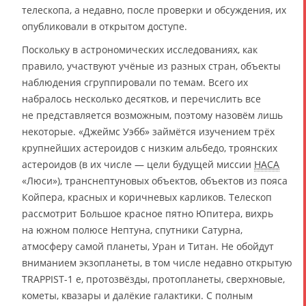
телескопа, а недавно, после проверки и обсуждения, их
опубликовали в открытом доступе.
Поскольку в астрономических исследованиях, как
правило, участвуют учёные из разных стран, объекты
наблюдения сгруппировали по темам. Всего их
набралось несколько десятков, и перечислить все
не представляется возможным, поэтому назовём лишь
некоторые. «Джеймс Уэбб» займётся изучением трёх
крупнейших астероидов с низким альбедо, троянских
астероидов (в их числе — цели будущей миссии
НАСА
«Люси»), транснептуновых объектов, объектов из пояса
Койпера, красных и коричневых карликов. Телескоп
рассмотрит Большое красное пятно Юпитера, вихрь
на южном полюсе Нептуна, спутники Сатурна,
атмосферу самой планеты, Уран и Титан. Не обойдут
вниманием экзопланеты, в том числе недавно открытую
TRAPPIST-1 e, протозвёзды, протопланеты, сверхновые,
кометы, квазары и далёкие галактики. С полным