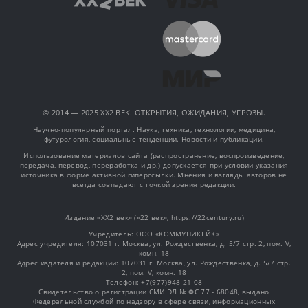
© 2014 — 2025 XX2 ВЕК. ОТКРЫТИЯ, ОЖИДАНИЯ, УГРОЗЫ.
Научно-популярный портал. Наука, техника, технологии, медицина,
футурология, социальные тенденции. Новости и публикации.
Использование материалов сайта (распространение, воспроизведение,
передача, перевод, переработка и др.) допускается при условии указания
источника в форме активной гиперссылки. Мнения и взгляды авторов не
всегда совпадают с точкой зрения редакции.
Издание «XX2 век» («22 век», https://22century.ru)
Учредитель: OOO «КОММУНИКЕЙК»
Адрес учредителя: 107031 г. Москва, ул. Рождественка, д. 5/7 стр. 2, пом. V,
комн. 18
Адрес издателя и редакции: 107031 г. Москва, ул. Рождественка, д. 5/7 стр.
2, пом. V, комн. 18
Телефон: +7(977)948-21-08
Свидетельство о регистрации СМИ ЭЛ № ФС 77 - 68048, выдано
Федеральной службой по надзору в сфере связи, информационных