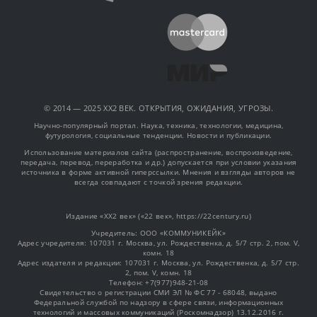
© 2014 — 2025 XX2 ВЕК. ОТКРЫТИЯ, ОЖИДАНИЯ, УГРОЗЫ.
Научно-популярный портал. Наука, техника, технологии, медицина,
футурология, социальные тенденции. Новости и публикации.
Использование материалов сайта (распространение, воспроизведение,
передача, перевод, переработка и др.) допускается при условии указания
источника в форме активной гиперссылки. Мнения и взгляды авторов не
всегда совпадают с точкой зрения редакции.
Издание «XX2 век» («22 век», https://22century.ru)
Учредитель: OOO «КОММУНИКЕЙК»
Адрес учредителя: 107031 г. Москва, ул. Рождественка, д. 5/7 стр. 2, пом. V,
комн. 18
Адрес издателя и редакции: 107031 г. Москва, ул. Рождественка, д. 5/7 стр.
2, пом. V, комн. 18
Телефон: +7(977)948-21-08
Свидетельство о регистрации СМИ ЭЛ № ФС 77 - 68048, выдано
Федеральной службой по надзору в сфере связи, информационных
технологий и массовых коммуникаций (Роскомнадзор) 13.12.2016 г.