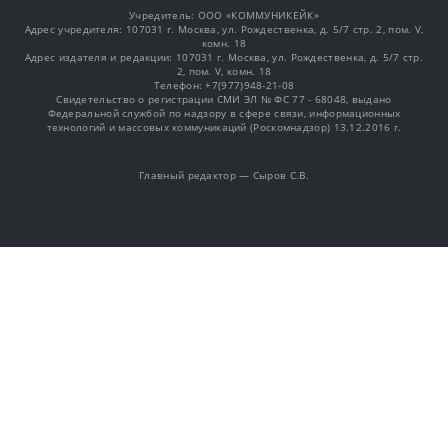
Учредитель: OOO «КОММУНИКЕЙК»
Адрес учредителя: 107031 г. Москва, ул. Рождественка, д. 5/7 стр. 2, пом. V,
комн. 18
Адрес издателя и редакции: 107031 г. Москва, ул. Рождественка, д. 5/7 стр.
2, пом. V, комн. 18
Телефон: +7(977)948-21-08
Свидетельство о регистрации СМИ ЭЛ № ФС 77 - 68048, выдано
Федеральной службой по надзору в сфере связи, информационных
технологий и массовых коммуникаций (Роскомнадзор) 13.12.2016 г.
Главный редактор — Сыров С.В.