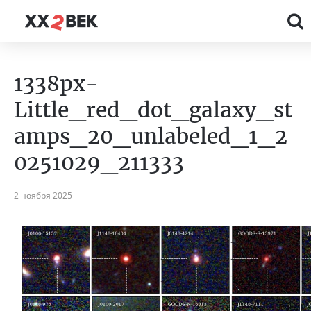
1338px-
Little_red_dot_galaxy_st
amps_20_unlabeled_1_2
0251029_211333
2 ноября 2025