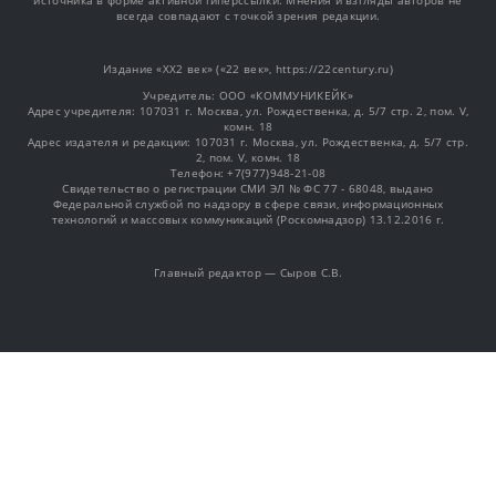
источника в форме активной гиперссылки. Мнения и взгляды авторов не
всегда совпадают с точкой зрения редакции.
Издание «XX2 век» («22 век», https://22century.ru)
Учредитель: OOO «КОММУНИКЕЙК»
Адрес учредителя: 107031 г. Москва, ул. Рождественка, д. 5/7 стр. 2, пом. V,
комн. 18
Адрес издателя и редакции: 107031 г. Москва, ул. Рождественка, д. 5/7 стр.
2, пом. V, комн. 18
Телефон: +7(977)948-21-08
Свидетельство о регистрации СМИ ЭЛ № ФС 77 - 68048, выдано
Федеральной службой по надзору в сфере связи, информационных
технологий и массовых коммуникаций (Роскомнадзор) 13.12.2016 г.
Главный редактор — Сыров С.В.