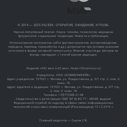
© 2014 — 2025 XX2 ВЕК. ОТКРЫТИЯ, ОЖИДАНИЯ, УГРОЗЫ.
Научно-популярный портал. Наука, техника, технологии, медицина,
футурология, социальные тенденции. Новости и публикации.
Использование материалов сайта (распространение, воспроизведение,
передача, перевод, переработка и др.) допускается при условии указания
источника в форме активной гиперссылки. Мнения и взгляды авторов не
всегда совпадают с точкой зрения редакции.
Издание «XX2 век» («22 век», https://22century.ru)
Учредитель: OOO «КОММУНИКЕЙК»
Адрес учредителя: 107031 г. Москва, ул. Рождественка, д. 5/7 стр. 2, пом. V,
комн. 18
Адрес издателя и редакции: 107031 г. Москва, ул. Рождественка, д. 5/7 стр.
2, пом. V, комн. 18
Телефон: +7(977)948-21-08
Свидетельство о регистрации СМИ ЭЛ № ФС 77 - 68048, выдано
Федеральной службой по надзору в сфере связи, информационных
технологий и массовых коммуникаций (Роскомнадзор) 13.12.2016 г.
Главный редактор — Сыров С.В.