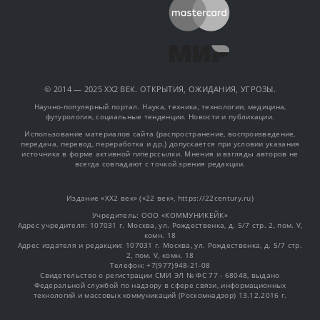
© 2014 — 2025 XX2 ВЕК. ОТКРЫТИЯ, ОЖИДАНИЯ, УГРОЗЫ.
Научно-популярный портал. Наука, техника, технологии, медицина,
футурология, социальные тенденции. Новости и публикации.
Использование материалов сайта (распространение, воспроизведение,
передача, перевод, переработка и др.) допускается при условии указания
источника в форме активной гиперссылки. Мнения и взгляды авторов не
всегда совпадают с точкой зрения редакции.
Издание «XX2 век» («22 век», https://22century.ru)
Учредитель: OOO «КОММУНИКЕЙК»
Адрес учредителя: 107031 г. Москва, ул. Рождественка, д. 5/7 стр. 2, пом. V,
комн. 18
Адрес издателя и редакции: 107031 г. Москва, ул. Рождественка, д. 5/7 стр.
2, пом. V, комн. 18
Телефон: +7(977)948-21-08
Свидетельство о регистрации СМИ ЭЛ № ФС 77 - 68048, выдано
Федеральной службой по надзору в сфере связи, информационных
технологий и массовых коммуникаций (Роскомнадзор) 13.12.2016 г.