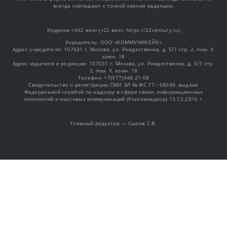
всегда совпадают с точкой зрения редакции.
Издание «XX2 век» («22 век», https://22century.ru)
Учредитель: OOO «КОММУНИКЕЙК»
Адрес учредителя: 107031 г. Москва, ул. Рождественка, д. 5/7 стр. 2, пом. V,
комн. 18
Адрес издателя и редакции: 107031 г. Москва, ул. Рождественка, д. 5/7 стр.
2, пом. V, комн. 18
Телефон: +7(977)948-21-08
Свидетельство о регистрации СМИ ЭЛ № ФС 77 - 68048, выдано
Федеральной службой по надзору в сфере связи, информационных
технологий и массовых коммуникаций (Роскомнадзор) 13.12.2016 г.
Главный редактор — Сыров С.В.