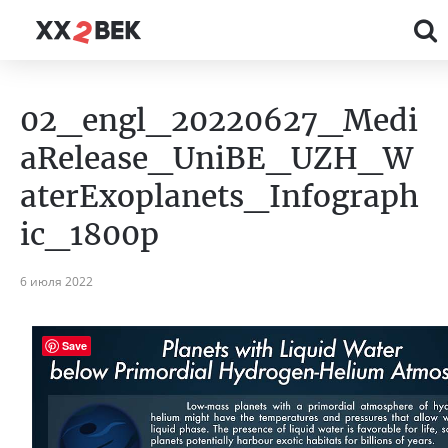
02_engl_20220627_Medi
aRelease_UniBE_UZH_W
aterExoplanets_Infograph
ic_1800p
6 июля 2022
Save