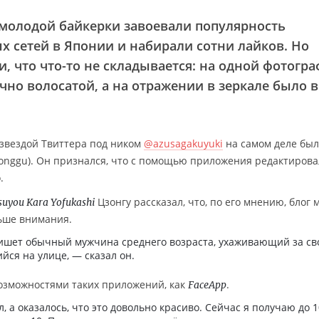
олодой байкерки завоевали популярность
х сетей в Японии и набирали сотни лайков. Но
, что что-то не складывается: на одной фотогр
чно волосатой, а на отражении в зеркале было 
 звездой Твиттера под ником
@azusagakuyuki
на самом деле был
onggu). Он признался, что с помощью приложения редактирова
.
Цзонгу рассказал, что, по его мнению, блог 
suyou Kara Yofukashi
ьше внимания.
 пишет обычный мужчина среднего возраста, ухаживающий за с
ся на улице, — сказал он.
 возможностями таких приложений, как
.
FaceApp
 а оказалось, что это довольно красиво. Сейчас я получаю до 