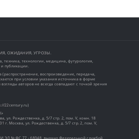
ЫТИЯ, ОЖИДАНИЯ, УГРОЗЫ.
, техника, технологии, медицина, футурология,
 и публикации.
 (распространение, воспроизведение, передача,
ускается при условии указания источника в форме
 взгляды авторов не всегда совпадают с точкой зрения
://22century.ru)
К»
, ул. Рождественка, д. 5/7 стр. 2, пом. V, комн. 18
г. Москва, ул. Рождественка, д. 5/7 стр. 2, пом. V,
И ЭЛ № ФС 77 - 68048, выдано Федеральной службой