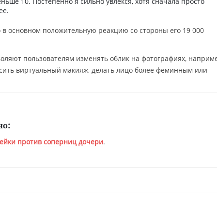
еньше 10. Постепенно я сильно увлёкся, хотя сначала просто
ее.
 в основном положительную реакцию со стороны его 19 000
воляют пользователям изменять облик на фотографиях, наприме
осить виртуальный макияж, делать лицо более феминным или
но:
ейки против соперниц дочери
.