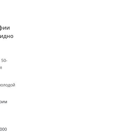
афии
видно
 50-
л
молодой
воим
1000