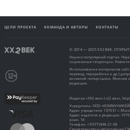
ЦЕЛИ ПРОЕКТА
КОМАНДА И АВТОРЫ
КОНТАКТЫ
© 2014 — 2025 XX2 ВЕК. ОТКР
Научно-популярный портал. Наука
социальные тенденции. Новости
Использование материалов сайта
перевод, переработка и др.) доп
активной гиперссылки. Мнения и
редакции.
Издание «XX2 век» («22 век», https
Учредитель: OOO «КОММУНИКЕЙ
Адрес учредителя: 107031 г. Москва
Адрес издателя и редакции: 107031 
комн. 18
Телефон: +7(977)948-21-08
Свидетельство о регистрации СМ