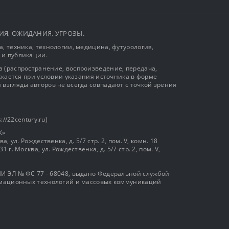
ЫТИЯ, ОЖИДАНИЯ, УГРОЗЫ.
, техника, технологии, медицина, футурология,
 и публикации.
 (распространение, воспроизведение, передача,
ускается при условии указания источника в форме
 взгляды авторов не всегда совпадают с точкой зрения
://22century.ru)
К»
, ул. Рождественка, д. 5/7 стр. 2, пом. V, комн. 18
г. Москва, ул. Рождественка, д. 5/7 стр. 2, пом. V,
И ЭЛ № ФС 77 - 68048, выдано Федеральной службой
ормационных технологий и массовых коммуникаций