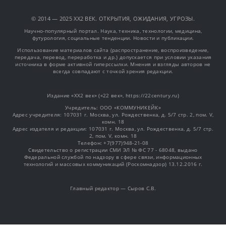
© 2014 — 2025 XX2 ВЕК. ОТКРЫТИЯ, ОЖИДАНИЯ, УГРОЗЫ.
Научно-популярный портал. Наука, техника, технологии, медицина,
футурология, социальные тенденции. Новости и публикации.
Использование материалов сайта (распространение, воспроизведение,
передача, перевод, переработка и др.) допускается при условии указания
источника в форме активной гиперссылки. Мнения и взгляды авторов не
всегда совпадают с точкой зрения редакции.
Издание «XX2 век» («22 век», https://22century.ru)
Учредитель: OOO «КОММУНИКЕЙК»
Адрес учредителя: 107031 г. Москва, ул. Рождественка, д. 5/7 стр. 2, пом. V,
комн. 18
Адрес издателя и редакции: 107031 г. Москва, ул. Рождественка, д. 5/7 стр.
2, пом. V, комн. 18
Телефон: +7(977)948-21-08
Свидетельство о регистрации СМИ ЭЛ № ФС 77 - 68048, выдано
Федеральной службой по надзору в сфере связи, информационных
технологий и массовых коммуникаций (Роскомнадзор) 13.12.2016 г.
Главный редактор — Сыров С.В.