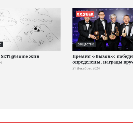
С
ОБЩЕСТВО
т SETI@Home жив
Премия «Вызов»: победи
определены, награды вру
24
21 Декабрь, 2024