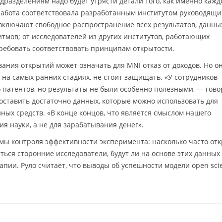
разделениям надо будет утрясти детали того, как именно кажд
 работа соответствовала разработанным институтом руководящ
ключают свободное распространение всех результатов, данны
тмов; от исследователей из других институтов, работающих
требовать соответствовать принципам открытости.
ования открытий может означать для MNI отказ от доходов. Но о
 на самых ранних стадиях, не стоит защищать. «У сотрудников
 патентов, но результаты не были особенно полезными, — гово
доставить достаточно данных, которые можно использовать для
ных средств. «В конце концов, что является смыслом нашего
ия науки, а не для зарабатывания денег».
мы контроля эффективности эксперимента: насколько часто о
ться сторонние исследователи, будут ли на основе этих данных
пии. Руло считает, что выводы об успешности модели open sci
.