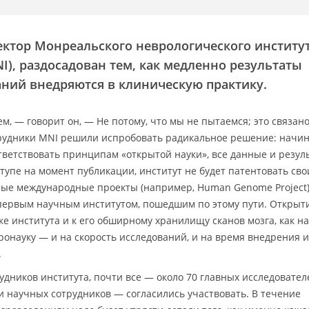
ректор Монреальского неврологического институ
I), раздосадован тем, как медленно результаты
ний внедряются в клиническую практику.
, — говорит он, — Не потому, что мы не пытаемся; это связано
рудники MNI решили испробовать радикальное решение: начи
соответствовать принципам «открытой науки», все данные и резул
тупе на момент публикации, институт не будет патентовать сво
ные международные проекты (например, Human Genome Project)
 первым научным институтом, пошедшим по этому пути. Открыт
ке института и к его обширному хранилищу сканов мозга, как н
ронауку — и на скорость исследований, и на время внедрения и
.
удников института, почти все — около 70 главных исследовател
и научных сотрудников — согласились участвовать. В течение