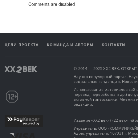
Comments are disabled
ЦЕЛИ ПРОЕКТА
КОМАНДА И АВТОРЫ
КОНТАКТЫ
© 2014 — 2025 XX2 ВЕК. ОТКР
Научно-популярный портал. Наука
социальные тенденции. Новости
Использование материалов сайта
перевод, переработка и др.) доп
активной гиперссылки. Мнения и
редакции.
Издание «XX2 век» («22 век», https
Учредитель: OOO «КОММУНИКЕЙ
Адрес учредителя: 107031 г. Москва