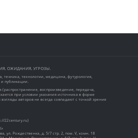
ЫТИЯ, ОЖИДАНИЯ, УГРОЗЫ.
, техника, технологии, медицина, футурология,
 и публикации.
 (распространение, воспроизведение, передача,
ускается при условии указания источника в форме
 взгляды авторов не всегда совпадают с точкой зрения
://22century.ru)
К»
, ул. Рождественка, д. 5/7 стр. 2, пом. V, комн. 18