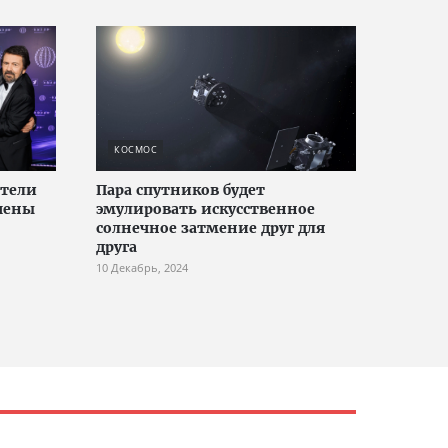
КОСМОС
тели
Пара спутников будет
чены
эмулировать искусственное
солнечное затмение друг для
друга
10 Декабрь, 2024