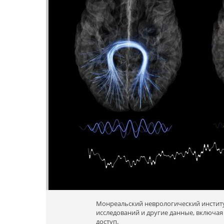
Монреальский неврологический институ
исследований и другие данные, включа
доступ.