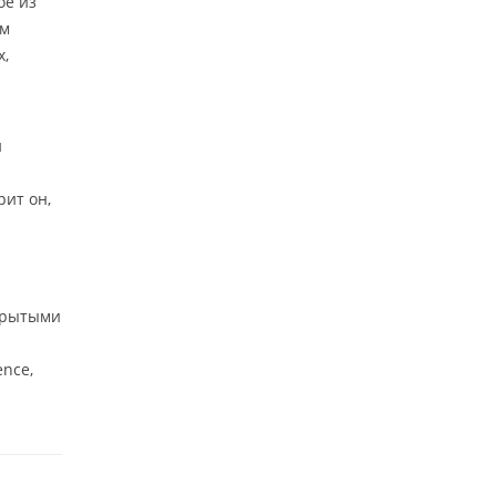
ое из
им
х,
н
рит он,
ткрытыми
ence,