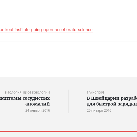
treal-institute-going-open-accel-erate-science
БИОЛОГИЯ, БИОТЕХНОЛОГИИ
ТРАНСПОРТ
имптомы сосудистых
В Швейцарии разраб
аномалий
для быстрой зарядк
24 января 2016
25 января 2016