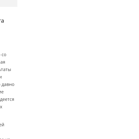
та
 со
ная
ьтаты
и
 давно
ие
адеется
х
ей