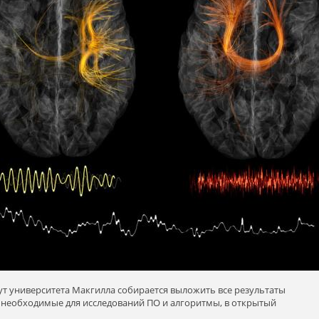
т университета Макгилла собирается выложить все результаты
я необходимые для исследований ПО и алгоритмы, в открытый