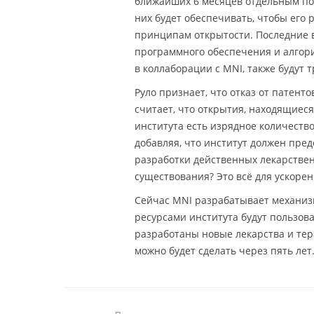
ближайших 6 месяцев отдельным под
них будет обеспечивать, чтобы его
принципам открытости. Последние в
программного обеспечения и алгори
в коллаборации с MNI, также будут 
Руло признает, что отказ от патент
считает, что открытия, находящиеся
института есть изрядное количество
добавляя, что институт должен пре
разработки действенных лекарствен
существования? Это всё для ускорен
Сейчас MNI разрабатывает механиз
ресурсами института будут пользова
разработаны новые лекарства и тера
можно будет сделать через пять лет