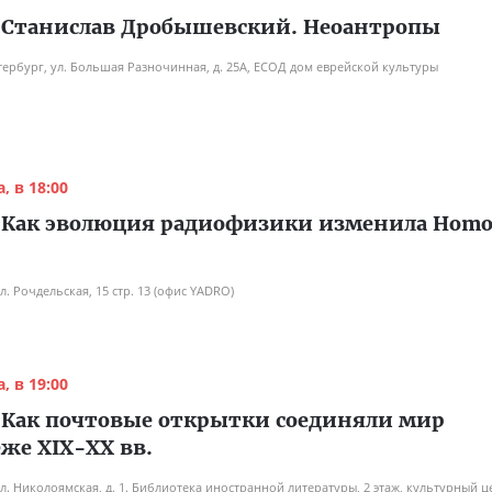
:
Станислав Дробышевский. Неоантропы
тербург, ул. Большая Разночинная, д. 25А, ЕСОД дом еврейской культуры
, в 18:00
:
Как эволюция радиофизики изменила Hom
л. Рочдельская, 15 стр. 13 (офис YADRO)
, в 19:00
:
Как почтовые открытки соединяли мир
еже XIX-XX вв.
л. Николоямская, д. 1. Библиотека иностранной литературы, 2 этаж, культурный ц