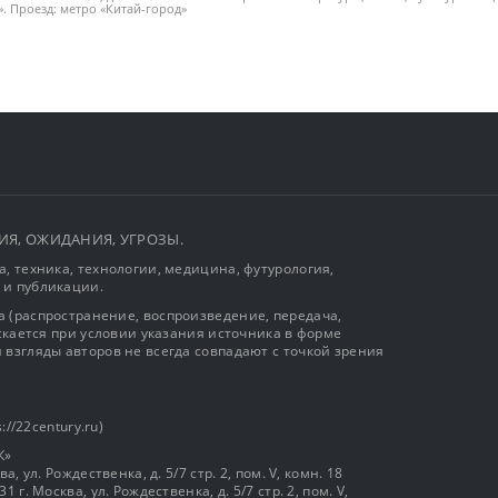
. Проезд: метро «Китай-город»
ЫТИЯ, ОЖИДАНИЯ, УГРОЗЫ.
, техника, технологии, медицина, футурология,
 и публикации.
 (распространение, воспроизведение, передача,
ускается при условии указания источника в форме
 взгляды авторов не всегда совпадают с точкой зрения
://22century.ru)
К»
, ул. Рождественка, д. 5/7 стр. 2, пом. V, комн. 18
г. Москва, ул. Рождественка, д. 5/7 стр. 2, пом. V,