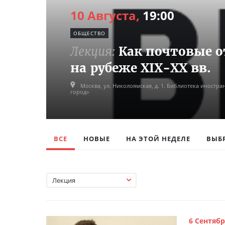
10 Августа,
19:00
ОБЩЕСТВО
Лекция:
Как почтовые 
на рубеже XIX-XX вв.
Москва,
ул. Николоямская, д. 1. Библиотека иностра
город»
ВСЕ
НОВЫЕ
НА ЭТОЙ НЕДЕЛЕ
ВЫБ
Лекция
6 Сентябр