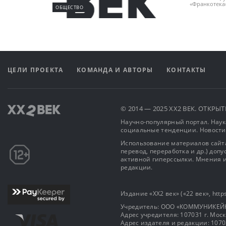
«Франкотека»
ОБЩЕСТВО
ЦЕЛИ ПРОЕКТА
КОМАНДА И АВТОРЫ
КОНТАКТЫ
© 2014 — 2025 XX2 ВЕК. ОТКР
Научно-популярный портал. Наука
социальные тенденции. Новости
Использование материалов сайта
перевод, переработка и др.) доп
активной гиперссылки. Мнения и
редакции.
Издание «XX2 век» («22 век», https
Учредитель: OOO «КОММУНИКЕЙ
Адрес учредителя: 107031 г. Москва
Адрес издателя и редакции: 107031 