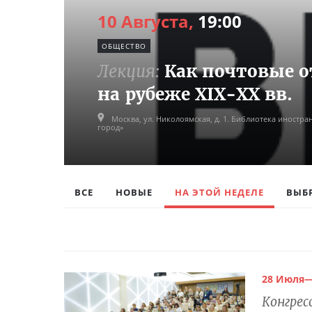
10 Августа,
19:00
ОБЩЕСТВО
Лекция:
Как почтовые 
на рубеже XIX-XX вв.
Москва,
ул. Николоямская, д. 1. Библиотека иностра
город»
ВСЕ
НОВЫЕ
НА ЭТОЙ НЕДЕЛЕ
ВЫБ
28 Июля—
Конгре