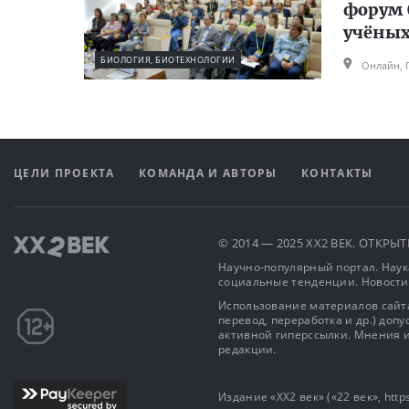
форум 
учёных
БИОЛОГИЯ, БИОТЕХНОЛОГИИ
Онлайн, 
ЦЕЛИ ПРОЕКТА
КОМАНДА И АВТОРЫ
КОНТАКТЫ
© 2014 — 2025 XX2 ВЕК. ОТКР
Научно-популярный портал. Наука
социальные тенденции. Новости
Использование материалов сайта
перевод, переработка и др.) доп
активной гиперссылки. Мнения и
редакции.
Издание «XX2 век» («22 век», https