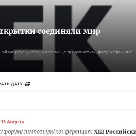
открытки соединяли мир
нной литературы, 2 этаж, культурный центр «Франкотека». Проезд: метро «Китай-
РАТЬ ДАТУ
15 Августа
сс/форум/симпозиум/конференция:
XIII Российск