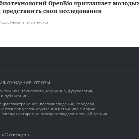
биотехнологий OpenBio приглашает молоды
 представить свои исследования
Подробности в тексте анонса
ЫТИЯ, ОЖИДАНИЯ, УГРОЗЫ.
, техника, технологии, медицина, футурология,
 и публикации.
 (распространение, воспроизведение, передача,
ускается при условии указания источника в форме
 взгляды авторов не всегда совпадают с точкой зрения
://22century.ru)