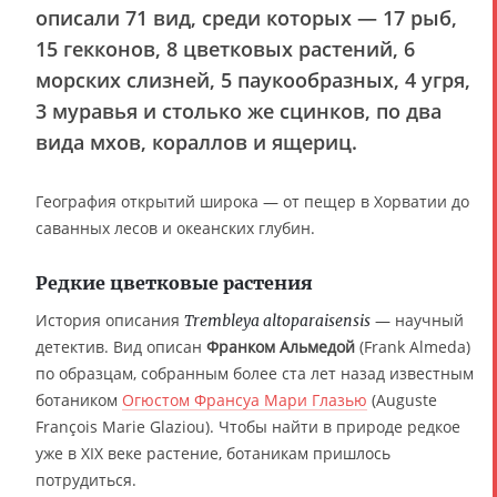
описали 71 вид, среди которых — 17 рыб,
15 гекконов, 8 цветковых растений, 6
морских слизней, 5 паукообразных, 4 угря,
3 муравья и столько же сцинков, по два
вида мхов, кораллов и ящериц.
География открытий широка — от пещер в Хорватии до
саванных лесов и океанских глубин.
Редкие цветковые растения
История описания
— научный
Trembleya altoparaisensis
детектив. Вид описан
Франком Альмедой
(Frank Almeda)
по образцам, собранным более ста лет назад известным
ботаником
Огюстом Франсуа Мари Глазью
(Auguste
François Marie Glaziou). Чтобы найти в природе редкое
уже в XIX веке растение, ботаникам пришлось
потрудиться.