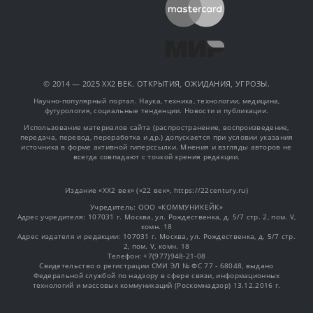
© 2014 — 2025 XX2 ВЕК. ОТКРЫТИЯ, ОЖИДАНИЯ, УГРОЗЫ.
Научно-популярный портал. Наука, техника, технологии, медицина,
футурология, социальные тенденции. Новости и публикации.
Использование материалов сайта (распространение, воспроизведение,
передача, перевод, переработка и др.) допускается при условии указания
источника в форме активной гиперссылки. Мнения и взгляды авторов не
всегда совпадают с точкой зрения редакции.
Издание «XX2 век» («22 век», https://22century.ru)
Учредитель: OOO «КОММУНИКЕЙК»
Адрес учредителя: 107031 г. Москва, ул. Рождественка, д. 5/7 стр. 2, пом. V,
комн. 18
Адрес издателя и редакции: 107031 г. Москва, ул. Рождественка, д. 5/7 стр.
2, пом. V, комн. 18
Телефон: +7(977)948-21-08
Свидетельство о регистрации СМИ ЭЛ № ФС 77 - 68048, выдано
Федеральной службой по надзору в сфере связи, информационных
технологий и массовых коммуникаций (Роскомнадзор) 13.12.2016 г.