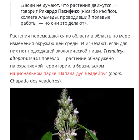
«Люди не думают, что растения движутся, —
говорит
Рикардо Пасифико
(Ricardo Pacifico),
коллега Альмеды, проводивший полевые
работы, — но они это делают».
Растения перемещаются из области в область по мере
изменения окружающей среды. И исчезают, если для
них нет подходящей экологической ниши.
Trembleya
повезло — растение обнаружено
altoparaisensis
на охраняемой территории, в бразильском
национальном парке Шапада-дус-Веадейрус
(
порт.
Chapada dos Veadeiros).