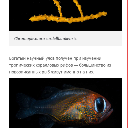
Chromoplexaura cordellbankensis
.
Богатый научный улов получен при изучении
тропических коралловых рифов — большинство из
новоописанных рыб живут именно на них.