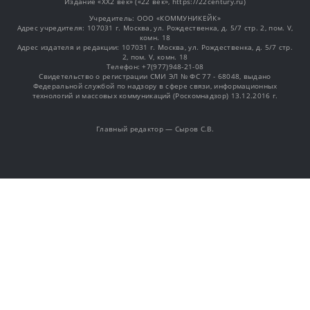
Издание «XX2 век» («22 век», https://22century.ru)
Учредитель: OOO «КОММУНИКЕЙК»
Адрес учредителя: 107031 г. Москва, ул. Рождественка, д. 5/7 стр. 2, пом. V,
комн. 18
Адрес издателя и редакции: 107031 г. Москва, ул. Рождественка, д. 5/7 стр.
2, пом. V, комн. 18
Телефон: +7(977)948-21-08
Свидетельство о регистрации СМИ ЭЛ № ФС 77 - 68048, выдано
Федеральной службой по надзору в сфере связи, информационных
технологий и массовых коммуникаций (Роскомнадзор) 13.12.2016 г.
Главный редактор — Сыров С.В.