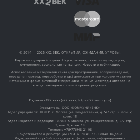
© 2014 — 2025 XX2 ВЕК. ОТКРЫТИЯ, ОЖИДАНИЯ, УГРОЗЫ.
Научно-популярный портал. Наука, техника, технологии, медицина,
футурология, социальные тенденции. Новости и публикации.
Использование материалов сайта (распространение, воспроизведение,
передача, перевод, переработка и др.) допускается при условии указания
источника в форме активной гиперссылки. Мнения и взгляды авторов не
всегда совпадают с точкой зрения редакции.
Издание «XX2 век» («22 век», https://22century.ru)
Учредитель: OOO «КОММУНИКЕЙК»
Адрес учредителя: 107031 г. Москва, ул. Рождественка, д. 5/7 стр. 2, пом. V,
комн. 18
Адрес издателя и редакции: 107031 г. Москва, ул. Рождественка, д. 5/7 стр.
2, пом. V, комн. 18
Телефон: +7(977)948-21-08
Свидетельство о регистрации СМИ ЭЛ № ФС 77 - 68048, выдано
Федеральной службой по надзору в сфере связи, информационных