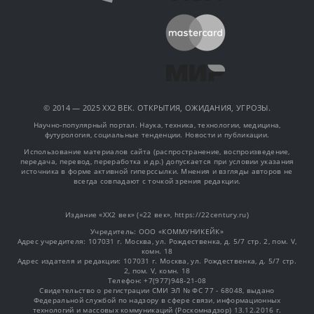
© 2014 — 2025 XX2 ВЕК. ОТКРЫТИЯ, ОЖИДАНИЯ, УГРОЗЫ.
Научно-популярный портал. Наука, техника, технологии, медицина,
футурология, социальные тенденции. Новости и публикации.
Использование материалов сайта (распространение, воспроизведение,
передача, перевод, переработка и др.) допускается при условии указания
источника в форме активной гиперссылки. Мнения и взгляды авторов не
всегда совпадают с точкой зрения редакции.
Издание «XX2 век» («22 век», https://22century.ru)
Учредитель: OOO «КОММУНИКЕЙК»
Адрес учредителя: 107031 г. Москва, ул. Рождественка, д. 5/7 стр. 2, пом. V,
комн. 18
Адрес издателя и редакции: 107031 г. Москва, ул. Рождественка, д. 5/7 стр.
2, пом. V, комн. 18
Телефон: +7(977)948-21-08
Свидетельство о регистрации СМИ ЭЛ № ФС 77 - 68048, выдано
Федеральной службой по надзору в сфере связи, информационных
технологий и массовых коммуникаций (Роскомнадзор) 13.12.2016 г.