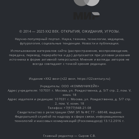
© 2014 — 2025 XX2 ВЕК. ОТКРЫТИЯ, ОЖИДАНИЯ, УГРОЗЫ.
Научно-популярный портал. Наука, техника, технологии, медицина,
футурология, социальные тенденции. Новости и публикации.
Использование материалов сайта (распространение, воспроизведение,
передача, перевод, переработка и др.) допускается при условии указания
источника в форме активной гиперссылки. Мнения и взгляды авторов не
всегда совпадают с точкой зрения редакции.
Издание «XX2 век» («22 век», https://22century.ru)
Учредитель: OOO «КОММУНИКЕЙК»
Адрес учредителя: 107031 г. Москва, ул. Рождественка, д. 5/7 стр. 2, пом. V,
комн. 18
Адрес издателя и редакции: 107031 г. Москва, ул. Рождественка, д. 5/7 стр.
2, пом. V, комн. 18
Телефон: +7(977)948-21-08
Свидетельство о регистрации СМИ ЭЛ № ФС 77 - 68048, выдано
Федеральной службой по надзору в сфере связи, информационных
технологий и массовых коммуникаций (Роскомнадзор) 13.12.2016 г.
Главный редактор — Сыров С.В.