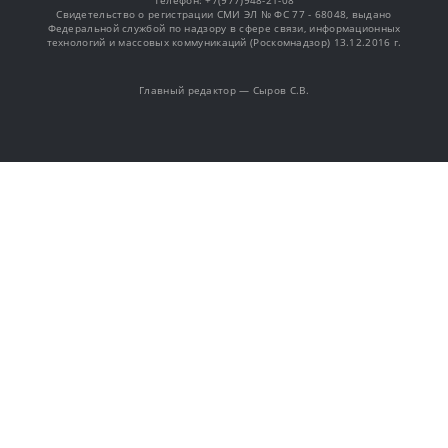
Телефон: +7(977)948-21-08
Свидетельство о регистрации СМИ ЭЛ № ФС 77 - 68048, выдано
Федеральной службой по надзору в сфере связи, информационных
технологий и массовых коммуникаций (Роскомнадзор) 13.12.2016 г.
Главный редактор — Сыров С.В.