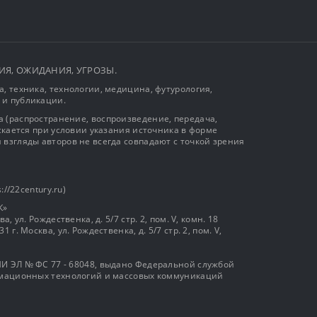
ЫТИЯ, ОЖИДАНИЯ, УГРОЗЫ.
, техника, технологии, медицина, футурология,
 и публикации.
 (распространение, воспроизведение, передача,
ускается при условии указания источника в форме
 взгляды авторов не всегда совпадают с точкой зрения
://22century.ru)
К»
, ул. Рождественка, д. 5/7 стр. 2, пом. V, комн. 18
г. Москва, ул. Рождественка, д. 5/7 стр. 2, пом. V,
И ЭЛ № ФС 77 - 68048, выдано Федеральной службой
ормационных технологий и массовых коммуникаций