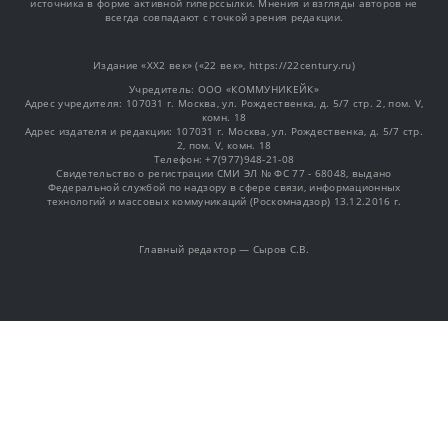
источника в форме активной гиперссылки. Мнения и взгляды авторов не
всегда совпадают с точкой зрения редакции.
Издание «XX2 век» («22 век», https://22century.ru)
Учредитель: OOO «КОММУНИКЕЙК»
Адрес учредителя: 107031 г. Москва, ул. Рождественка, д. 5/7 стр. 2, пом. V,
комн. 18
Адрес издателя и редакции: 107031 г. Москва, ул. Рождественка, д. 5/7 стр.
2, пом. V, комн. 18
Телефон: +7(977)948-21-08
Свидетельство о регистрации СМИ ЭЛ № ФС 77 - 68048, выдано
Федеральной службой по надзору в сфере связи, информационных
технологий и массовых коммуникаций (Роскомнадзор) 13.12.2016 г.
Главный редактор — Сыров С.В.