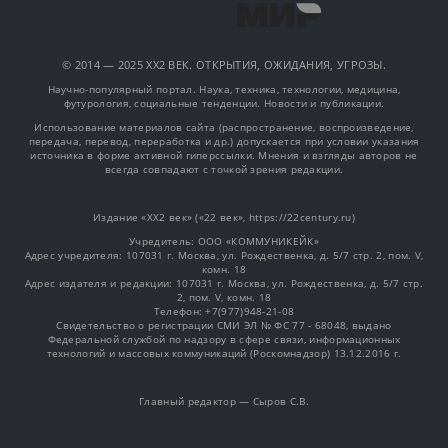
© 2014 — 2025 XX2 ВЕК. ОТКРЫТИЯ, ОЖИДАНИЯ, УГРОЗЫ.
Научно-популярный портал. Наука, техника, технологии, медицина,
футурология, социальные тенденции. Новости и публикации.
Использование материалов сайта (распространение, воспроизведение,
передача, перевод, переработка и др.) допускается при условии указания
источника в форме активной гиперссылки. Мнения и взгляды авторов не
всегда совпадают с точкой зрения редакции.
Издание «XX2 век» («22 век», https://22century.ru)
Учредитель: OOO «КОММУНИКЕЙК»
Адрес учредителя: 107031 г. Москва, ул. Рождественка, д. 5/7 стр. 2, пом. V,
комн. 18
Адрес издателя и редакции: 107031 г. Москва, ул. Рождественка, д. 5/7 стр.
2, пом. V, комн. 18
Телефон: +7(977)948-21-08
Свидетельство о регистрации СМИ ЭЛ № ФС 77 - 68048, выдано
Федеральной службой по надзору в сфере связи, информационных
технологий и массовых коммуникаций (Роскомнадзор) 13.12.2016 г.
Главный редактор — Сыров С.В.