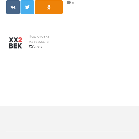
0
Подготовка
материала
XX2 век