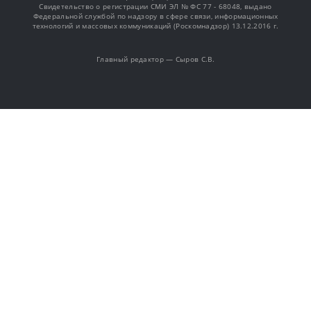
Свидетельство о регистрации СМИ ЭЛ № ФС 77 - 68048, выдано
Федеральной службой по надзору в сфере связи, информационных
технологий и массовых коммуникаций (Роскомнадзор) 13.12.2016 г.
Главный редактор — Сыров С.В.