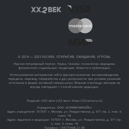
© 2014 — 2025 XX2 ВЕК. ОТКРЫТИЯ, ОЖИДАНИЯ, УГРОЗЫ.
Научно-популярный портал. Наука, техника, технологии, медицина,
футурология, социальные тенденции. Новости и публикации.
Использование материалов сайта (распространение, воспроизведение,
передача, перевод, переработка и др.) допускается при условии указания
источника в форме активной гиперссылки. Мнения и взгляды авторов не
всегда совпадают с точкой зрения редакции.
Издание «XX2 век» («22 век», https://22century.ru)
Учредитель: OOO «КОММУНИКЕЙК»
Адрес учредителя: 107031 г. Москва, ул. Рождественка, д. 5/7 стр. 2, пом. V,
комн. 18
Адрес издателя и редакции: 107031 г. Москва, ул. Рождественка, д. 5/7 стр.
2, пом. V, комн. 18
Телефон: +7(977)948-21-08