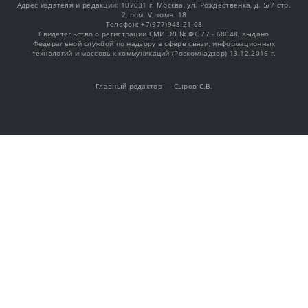
Адрес издателя и редакции: 107031 г. Москва, ул. Рождественка, д. 5/7 стр.
2, пом. V, комн. 18
Телефон: +7(977)948-21-08
Свидетельство о регистрации СМИ ЭЛ № ФС 77 - 68048, выдано
Федеральной службой по надзору в сфере связи, информационных
технологий и массовых коммуникаций (Роскомнадзор) 13.12.2016 г.
Главный редактор — Сыров С.В.