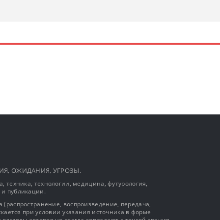
ЫТИЯ, ОЖИДАНИЯ, УГРОЗЫ.
, техника, технологии, медицина, футурология,
 и публикации.
 (распространение, воспроизведение, передача,
ускается при условии указания источника в форме
 взгляды авторов не всегда совпадают с точкой зрения