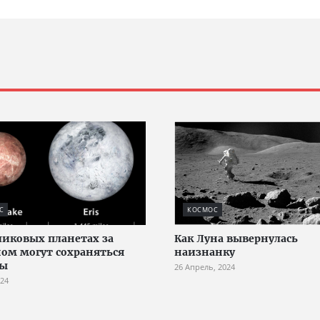
С
КОСМОС
ликовых планетах за
Как Луна вывернулась
ом могут сохраняться
наизнанку
ны
26 Апрель, 2024
024