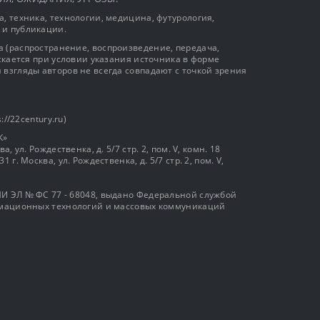
, техника, технологии, медицина, футурология,
 и публикации.
 (распространение, воспроизведение, передача,
ускается при условии указания источника в форме
 взгляды авторов не всегда совпадают с точкой зрения
://22century.ru)
К»
, ул. Рождественка, д. 5/7 стр. 2, пом. V, комн. 18
г. Москва, ул. Рождественка, д. 5/7 стр. 2, пом. V,
И ЭЛ № ФС 77 - 68048, выдано Федеральной службой
ормационных технологий и массовых коммуникаций