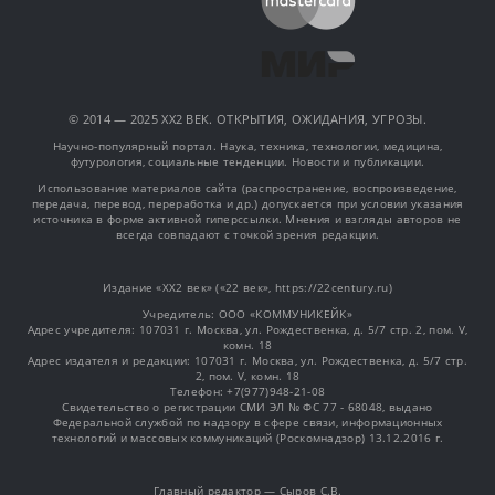
© 2014 — 2025 XX2 ВЕК. ОТКРЫТИЯ, ОЖИДАНИЯ, УГРОЗЫ.
Научно-популярный портал. Наука, техника, технологии, медицина,
футурология, социальные тенденции. Новости и публикации.
Использование материалов сайта (распространение, воспроизведение,
передача, перевод, переработка и др.) допускается при условии указания
источника в форме активной гиперссылки. Мнения и взгляды авторов не
всегда совпадают с точкой зрения редакции.
Издание «XX2 век» («22 век», https://22century.ru)
Учредитель: OOO «КОММУНИКЕЙК»
Адрес учредителя: 107031 г. Москва, ул. Рождественка, д. 5/7 стр. 2, пом. V,
комн. 18
Адрес издателя и редакции: 107031 г. Москва, ул. Рождественка, д. 5/7 стр.
2, пом. V, комн. 18
Телефон: +7(977)948-21-08
Свидетельство о регистрации СМИ ЭЛ № ФС 77 - 68048, выдано
Федеральной службой по надзору в сфере связи, информационных
технологий и массовых коммуникаций (Роскомнадзор) 13.12.2016 г.
Главный редактор — Сыров С.В.