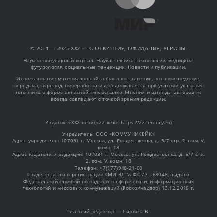
© 2014 — 2025 XX2 ВЕК. ОТКРЫТИЯ, ОЖИДАНИЯ, УГРОЗЫ.
Научно-популярный портал. Наука, техника, технологии, медицина,
футурология, социальные тенденции. Новости и публикации.
Использование материалов сайта (распространение, воспроизведение,
передача, перевод, переработка и др.) допускается при условии указания
источника в форме активной гиперссылки. Мнения и взгляды авторов не
всегда совпадают с точкой зрения редакции.
Издание «XX2 век» («22 век», https://22century.ru)
Учредитель: OOO «КОММУНИКЕЙК»
Адрес учредителя: 107031 г. Москва, ул. Рождественка, д. 5/7 стр. 2, пом. V,
комн. 18
Адрес издателя и редакции: 107031 г. Москва, ул. Рождественка, д. 5/7 стр.
2, пом. V, комн. 18
Телефон: +7(977)948-21-08
Свидетельство о регистрации СМИ ЭЛ № ФС 77 - 68048, выдано
Федеральной службой по надзору в сфере связи, информационных
технологий и массовых коммуникаций (Роскомнадзор) 13.12.2016 г.
Главный редактор — Сыров С.В.