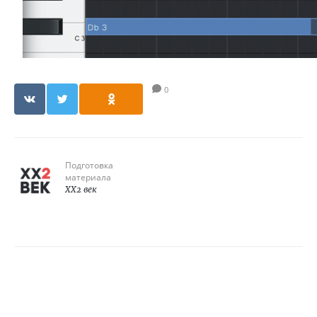
0
Подготовка
материала
XX2 век