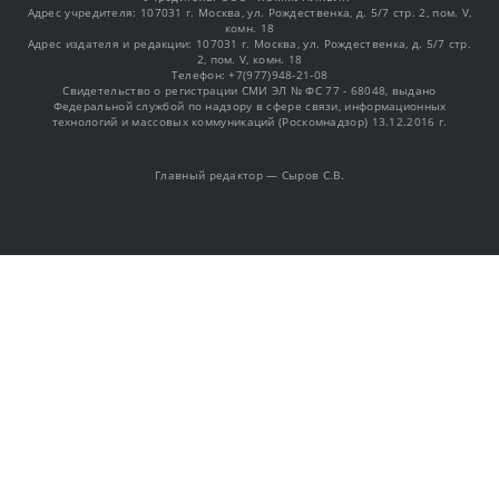
Адрес учредителя: 107031 г. Москва, ул. Рождественка, д. 5/7 стр. 2, пом. V,
комн. 18
Адрес издателя и редакции: 107031 г. Москва, ул. Рождественка, д. 5/7 стр.
2, пом. V, комн. 18
Телефон: +7(977)948-21-08
Свидетельство о регистрации СМИ ЭЛ № ФС 77 - 68048, выдано
Федеральной службой по надзору в сфере связи, информационных
технологий и массовых коммуникаций (Роскомнадзор) 13.12.2016 г.
Главный редактор — Сыров С.В.