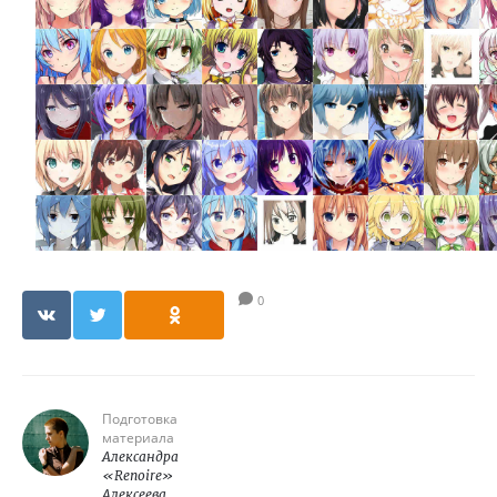
0
Подготовка
материала
Александра
«Renoire»
Алексеева