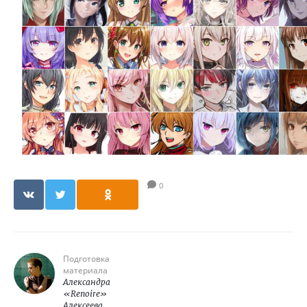
0
Подготовка
материала
Александра
«Renoire»
Алексеева