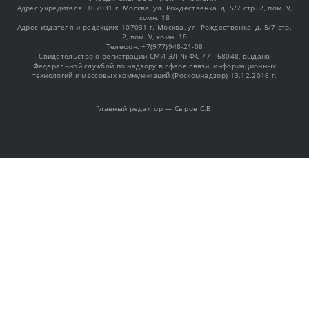
Адрес учредителя: 107031 г. Москва, ул. Рождественка, д. 5/7 стр. 2, пом. V,
комн. 18
Адрес издателя и редакции: 107031 г. Москва, ул. Рождественка, д. 5/7 стр.
2, пом. V, комн. 18
Телефон: +7(977)948-21-08
Свидетельство о регистрации СМИ ЭЛ № ФС 77 - 68048, выдано
Федеральной службой по надзору в сфере связи, информационных
технологий и массовых коммуникаций (Роскомнадзор) 13.12.2016 г.
Главный редактор — Сыров С.В.