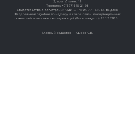
2, пом. V, комн. 18
Телефон: +7(977)948-21-08
Свидетельство о регистрации СМИ ЭЛ № ФС 77 - 68048, выдано
Федеральной службой по надзору в сфере связи, информационных
технологий и массовых коммуникаций (Роскомнадзор) 13.12.2016 г.
Главный редактор — Сыров С.В.