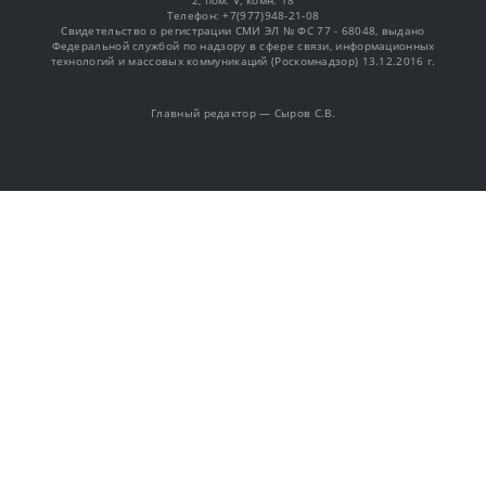
2, пом. V, комн. 18
Телефон: +7(977)948-21-08
Свидетельство о регистрации СМИ ЭЛ № ФС 77 - 68048, выдано
Федеральной службой по надзору в сфере связи, информационных
технологий и массовых коммуникаций (Роскомнадзор) 13.12.2016 г.
Главный редактор — Сыров С.В.