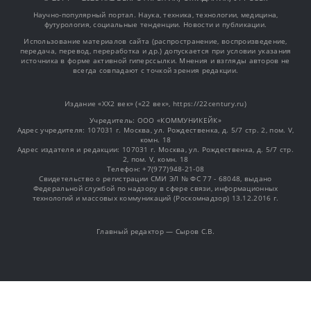
Научно-популярный портал. Наука, техника, технологии, медицина,
футурология, социальные тенденции. Новости и публикации.
Использование материалов сайта (распространение, воспроизведение,
передача, перевод, переработка и др.) допускается при условии указания
источника в форме активной гиперссылки. Мнения и взгляды авторов не
всегда совпадают с точкой зрения редакции.
Издание «XX2 век» («22 век», https://22century.ru)
Учредитель: OOO «КОММУНИКЕЙК»
Адрес учредителя: 107031 г. Москва, ул. Рождественка, д. 5/7 стр. 2, пом. V,
комн. 18
Адрес издателя и редакции: 107031 г. Москва, ул. Рождественка, д. 5/7 стр.
2, пом. V, комн. 18
Телефон: +7(977)948-21-08
Свидетельство о регистрации СМИ ЭЛ № ФС 77 - 68048, выдано
Федеральной службой по надзору в сфере связи, информационных
технологий и массовых коммуникаций (Роскомнадзор) 13.12.2016 г.
Главный редактор — Сыров С.В.