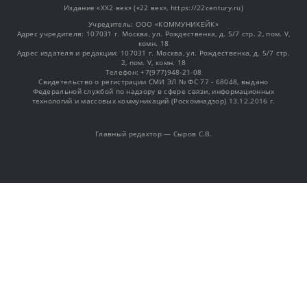
Издание «XX2 век» («22 век», https://22century.ru)
Учредитель: OOO «КОММУНИКЕЙК»
Адрес учредителя: 107031 г. Москва, ул. Рождественка, д. 5/7 стр. 2, пом. V,
комн. 18
Адрес издателя и редакции: 107031 г. Москва, ул. Рождественка, д. 5/7 стр.
2, пом. V, комн. 18
Телефон: +7(977)948-21-08
Свидетельство о регистрации СМИ ЭЛ № ФС 77 - 68048, выдано
Федеральной службой по надзору в сфере связи, информационных
технологий и массовых коммуникаций (Роскомнадзор) 13.12.2016 г.
Главный редактор — Сыров С.В.