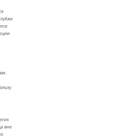
Её
глубже
леса
люции
,
sor
ользу
н
этих
а вне
но