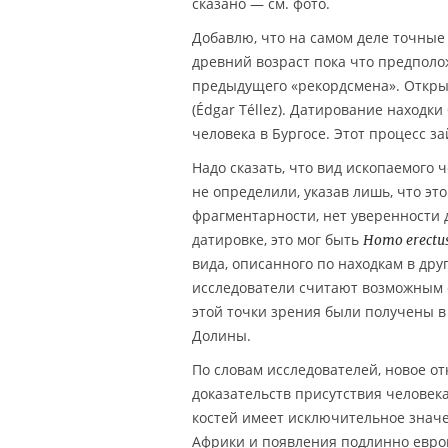
сказано — см. фото.
Добавлю, что на самом деле точные
древний возраст пока что предполож
предыдущего «рекордсмена». Откры
(Édgar Téllez). Датирование наход
человека в Бургосе. Этот процесс з
Надо сказать, что вид ископаемого 
не определили, указав лишь, что эт
фрагментарности, нет уверенности д
датировке, это мог быть
Homo erectu
вида, описанного по находкам в др
исследователи считают возможным о
этой точки зрения были получены в 
Долины.
По словам исследователей, новое от
доказательств присутствия человека
костей имеет исключительное знач
Африки и появления подлинно европ