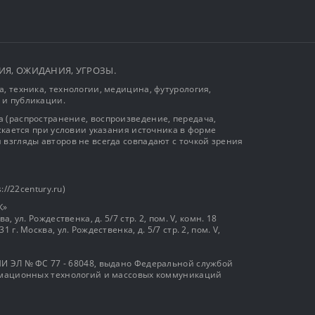
ЫТИЯ, ОЖИДАНИЯ, УГРОЗЫ.
, техника, технологии, медицина, футурология,
 и публикации.
 (распространение, воспроизведение, передача,
ускается при условии указания источника в форме
 взгляды авторов не всегда совпадают с точкой зрения
://22century.ru)
К»
, ул. Рождественка, д. 5/7 стр. 2, пом. V, комн. 18
г. Москва, ул. Рождественка, д. 5/7 стр. 2, пом. V,
И ЭЛ № ФС 77 - 68048, выдано Федеральной службой
ормационных технологий и массовых коммуникаций