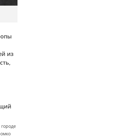
ропы
ей из
сть,
ущий
 городе
ромко