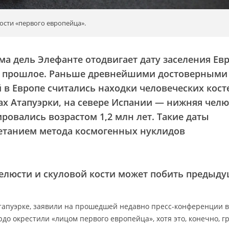
ости «первого европейца».
ма дель Элефанте отодвигает дату заселения Ев
т в прошлое. Раньше древнейшими достоверными
 в Европе считались находки человеческих кост
ах Атапуэрки, на севере Испании — нижняя челю
ровались возрастом 1,2 млн лет. Такие даты
четанием метода космогенных нуклидов
челюсти и скуловой кости может побить предыд
тапуэрке, заявили на прошедшей недавно пресс-конференции в
рдо окрестили «лицом первого европейца», хотя это, конечно, г