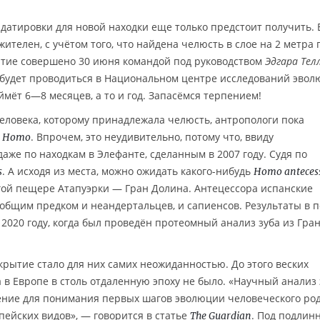
 датировки для новой находки еще только предстоит получить. 
ителен, с учётом того, что найдена челюсть в слое на 2 метра 
тие совершено 30 июня командой под руководством
Эдгара Тел
ки будет проводиться в Национальном центре исследований эво
аймёт 6—8 месяцев, а то и год. Запасёмся терпением!
человека, которому принадлежала челюсть, антропологи пока
о
. Впрочем, это неудивительно, потому что, ввиду
Homo
аже по находкам в Элефанте, сделанным в 2007 году. Судя по
. А исходя из места, можно ожидать какого-нибудь
s
Homo anteces
угой пещере Атапуэрки — Гран Долина. Антецессора испанские
бщим предком и неандертальцев, и сапиенсов. Результаты в п
2020 году, когда был проведён протеомный анализ зуба из Гра
крытие стало для них самих неожиданностью. До этого веских
 в Европе в столь отдаленную эпоху не было. «Научный анализ 
ение для понимания первых шагов эволюции человеческого род
ейских видов», — говорится в статье
. Под подлин
The Guardian