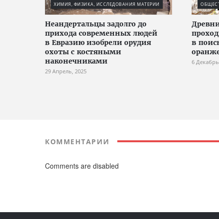
ХИМИЯ, ФИЗИКА, ИССЛЕДОВАНИЯ МАТЕРИИ
ОБЩЕС
Неандертальцы задолго до
Древни
прихода современных людей
проход
в Евразию изобрели орудия
в поис
охоты с костяными
оранже
наконечниками
6 Декабрь
29 Апрель, 2025
КОММЕНТАРИИ
Comments are disabled