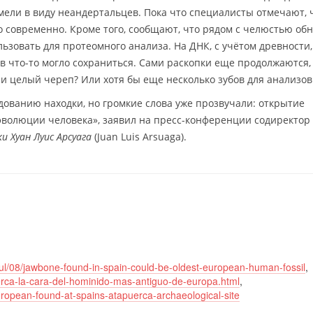
мели в виду неандертальцев. Пока что специалисты отмечают, 
 современно. Кроме того, сообщают, что рядом с челюстью об
ьзовать для протеомного анализа. На ДНК, с учётом древности,
ов что-то могло сохраниться. Сами раскопки еще продолжаются, 
 и целый череп? Или хотя бы еще несколько зубов для анализов
дованию находки, но громкие слова уже прозвучали: открытие
 эволюции человека», заявил на пресс-конференции содиректор
и Хуан Луис Арсуага
(Juan Luis Arsuaga).
ul/08/jawbone-found-in-spain-could-be-oldest-european-human-fossil
,
uerca-la-cara-del-hominido-mas-antiguo-de-europa.html
,
uropean-found-at-spains-atapuerca-archaeological-site