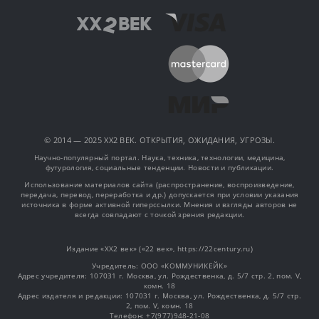
© 2014 — 2025 XX2 ВЕК. ОТКРЫТИЯ, ОЖИДАНИЯ, УГРОЗЫ.
Научно-популярный портал. Наука, техника, технологии, медицина,
футурология, социальные тенденции. Новости и публикации.
Использование материалов сайта (распространение, воспроизведение,
передача, перевод, переработка и др.) допускается при условии указания
источника в форме активной гиперссылки. Мнения и взгляды авторов не
всегда совпадают с точкой зрения редакции.
Издание «XX2 век» («22 век», https://22century.ru)
Учредитель: OOO «КОММУНИКЕЙК»
Адрес учредителя: 107031 г. Москва, ул. Рождественка, д. 5/7 стр. 2, пом. V,
комн. 18
Адрес издателя и редакции: 107031 г. Москва, ул. Рождественка, д. 5/7 стр.
2, пом. V, комн. 18
Телефон: +7(977)948-21-08