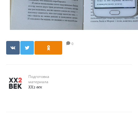
0
Подготовка
материала
XX2 век