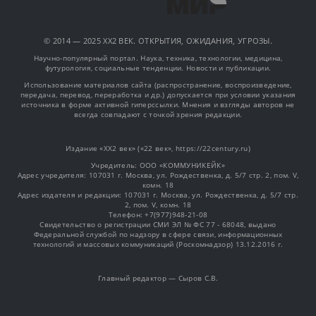
© 2014 — 2025 XX2 ВЕК. ОТКРЫТИЯ, ОЖИДАНИЯ, УГРОЗЫ.
Научно-популярный портал. Наука, техника, технологии, медицина,
футурология, социальные тенденции. Новости и публикации.
Использование материалов сайта (распространение, воспроизведение,
передача, перевод, переработка и др.) допускается при условии указания
источника в форме активной гиперссылки. Мнения и взгляды авторов не
всегда совпадают с точкой зрения редакции.
Издание «XX2 век» («22 век», https://22century.ru)
Учредитель: OOO «КОММУНИКЕЙК»
Адрес учредителя: 107031 г. Москва, ул. Рождественка, д. 5/7 стр. 2, пом. V,
комн. 18
Адрес издателя и редакции: 107031 г. Москва, ул. Рождественка, д. 5/7 стр.
2, пом. V, комн. 18
Телефон: +7(977)948-21-08
Свидетельство о регистрации СМИ ЭЛ № ФС 77 - 68048, выдано
Федеральной службой по надзору в сфере связи, информационных
технологий и массовых коммуникаций (Роскомнадзор) 13.12.2016 г.
Главный редактор — Сыров С.В.