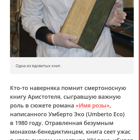
Одна из ядовитых книг.
Кто-то наверняка помнит смертоносную
книгу Аристотеля, сыгравшую важную
роль в сюжете романа
«Имя розы»
,
написанного Умберто Эко (Umberto Eco)
в 1980 году. Отравленная безумным
монахом-бенедиктинцем, книга сеет ужас