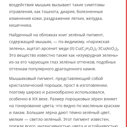
воздействия мышьяк вызывает такие симптомы
отравления, как тошнота, диарея, болезненные
изменения кожи, раздражение лёгких, желудка,
кишечника.
Найденный на обложках книг зелёный пигмент,
содержащий мышьяк, — по-видимому, «парижская
зелень», ацетат-арсенит меди (II) Cu(C
H
O
)
·3Cu(AsO
)
.
2
3
2
2
2
2
Это вещество известно также как «изумрудная зелень»
из-за его чарующих глаз зелёных оттенков, подобных
оттенкам популярного драгоценного камня.
Мышьяковый пигмент, представляющий собой
кристаллический порошок, прост в изготовлении,
поэтому широко и разнообразно использовался,
особенно в XIX веке. Размер порошковых зёрен влияет
на тонирование цвета, что видно по масляным краскам
и лакам. Большие зёрна дают тёмно-зелёный цвет,
мелкие — светло-зелёный. Этот пигмент известен,
прежде всего, интенсивностью цвета и устойчивостью