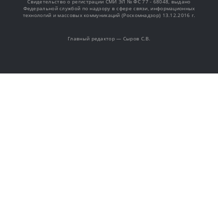
Свидетельство о регистрации СМИ ЭЛ № ФС 77 - 68048, выдано
Федеральной службой по надзору в сфере связи, информационных
технологий и массовых коммуникаций (Роскомнадзор) 13.12.2016 г.
Главный редактор — Сыров С.В.