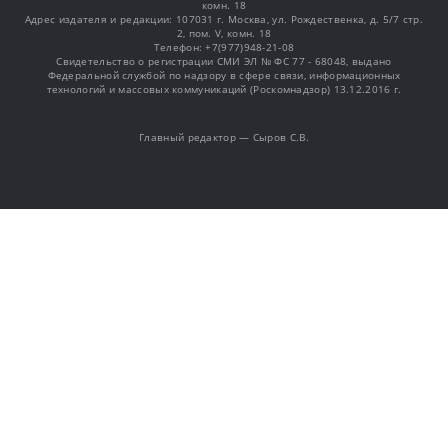
комн. 18
Адрес издателя и редакции: 107031 г. Москва, ул. Рождественка, д. 5/7 стр.
2, пом. V, комн. 18
Телефон: +7(977)948-21-08
Свидетельство о регистрации СМИ ЭЛ № ФС 77 - 68048, выдано
Федеральной службой по надзору в сфере связи, информационных
технологий и массовых коммуникаций (Роскомнадзор) 13.12.2016 г.
Главный редактор — Сыров С.В.