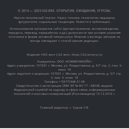
© 2014 — 2025 XX2 ВЕК. ОТКРЫТИЯ, ОЖИДАНИЯ, УГРОЗЫ.
Научно-популярный портал. Наука, техника, технологии, медицина,
футурология, социальные тенденции. Новости и публикации.
Использование материалов сайта (распространение, воспроизведение,
передача, перевод, переработка и др.) допускается при условии указания
источника в форме активной гиперссылки. Мнения и взгляды авторов не
всегда совпадают с точкой зрения редакции.
Издание «XX2 век» («22 век», https://22century.ru)
Учредитель: OOO «КОММУНИКЕЙК»
Адрес учредителя: 107031 г. Москва, ул. Рождественка, д. 5/7 стр. 2, пом. V,
комн. 18
Адрес издателя и редакции: 107031 г. Москва, ул. Рождественка, д. 5/7 стр.
2, пом. V, комн. 18
Телефон: +7(977)948-21-08
Свидетельство о регистрации СМИ ЭЛ № ФС 77 - 68048, выдано
Федеральной службой по надзору в сфере связи, информационных
технологий и массовых коммуникаций (Роскомнадзор) 13.12.2016 г.
Главный редактор — Сыров С.В.